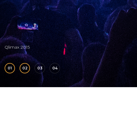
Qlimax 2015
01
02
03
04